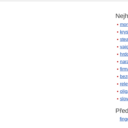
Nejh
mor
krys
ste
vaj
hrd
nara
firm
bez
rele
oli
slov
Před
fin