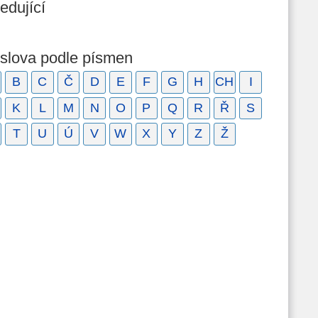
edující
 slova podle písmen
B
C
Č
D
E
F
G
H
CH
I
K
L
M
N
O
P
Q
R
Ř
S
T
U
Ú
V
W
X
Y
Z
Ž