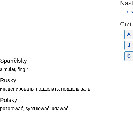
Násl
finis
Cizí
A
J
Š
Španělsky
simular, fingir
Rusky
инсценировать, подделать, подделывать
Polsky
pozorować, symulować, udawać