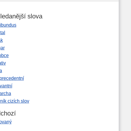
ledanější slova
ibundus
tal
ak
gar
obce
tiv
a
precedentní
vantní
garcha
ník cizích slov
chozí
govaný