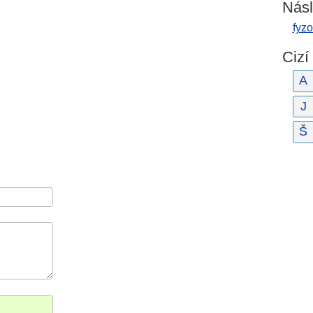
Násl
fyz
Cizí
A
J
Š