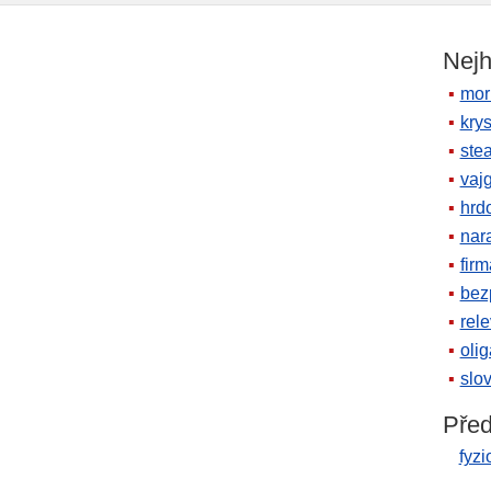
Nejh
mor
krys
ste
vaj
hrd
nara
firm
bez
rele
oli
slov
Před
fyzi