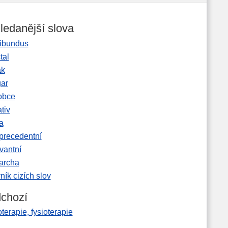
ledanější slova
ibundus
tal
ak
gar
obce
tiv
a
precedentní
vantní
garcha
ník cizích slov
chozí
oterapie, fysioterapie