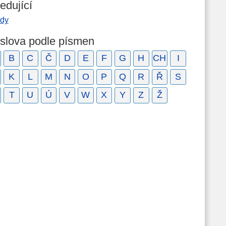
edující
ody
 slova podle písmen
B
C
Č
D
E
F
G
H
CH
I
K
L
M
N
O
P
Q
R
Ř
S
T
U
Ú
V
W
X
Y
Z
Ž