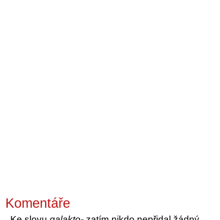
Komentáře
Ke slovu
galakto-
zatím nikdo nepřidal žádný