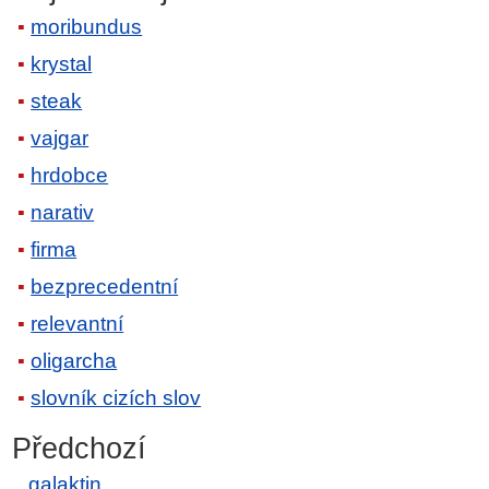
moribundus
krystal
steak
vajgar
hrdobce
narativ
firma
bezprecedentní
relevantní
oligarcha
slovník cizích slov
Předchozí
galaktin