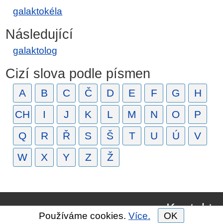
galaktokéla
Následující
galaktolog
Cizí slova podle písmen
A
B
C
Č
D
E
F
G
H
CH
I
J
K
L
M
N
O
P
Q
R
Ř
S
Š
T
U
Ú
V
W
X
Y
Z
Ž
Kontakt
Používáme cookies.
Více.
OK