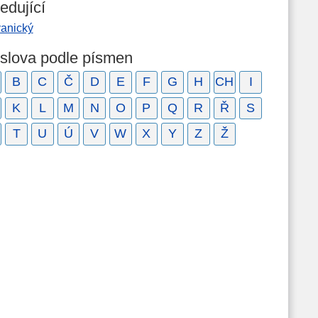
edující
vanický
 slova podle písmen
B
C
Č
D
E
F
G
H
CH
I
K
L
M
N
O
P
Q
R
Ř
S
T
U
Ú
V
W
X
Y
Z
Ž