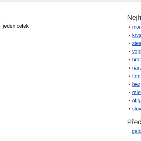
Nejh
í
jeden celek
mor
krys
ste
vaj
hrd
nara
firm
bez
rele
oli
slov
Před
gal