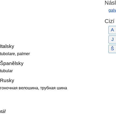
Násl
gal
Cizí
A
J
Italsky
Š
tubolare, palmer
Španělsky
tubular
Rusky
гоночная велошина, трубная шина
tář