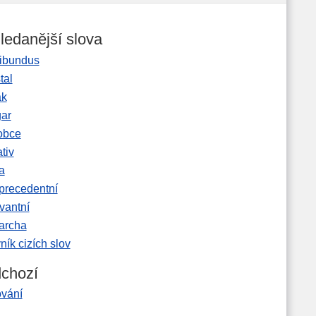
ledanější slova
ibundus
tal
ak
gar
obce
tiv
a
precedentní
vantní
garcha
ník cizích slov
chozí
ování