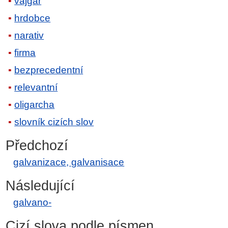
vajgar
hrdobce
narativ
firma
bezprecedentní
relevantní
oligarcha
slovník cizích slov
Předchozí
galvanizace, galvanisace
Následující
galvano-
Cizí slova podle písmen