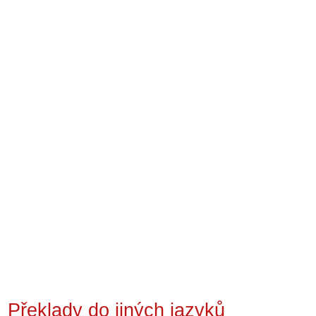
Překlady do jiných jazyků