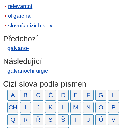
relevantní
oligarcha
slovník cizích slov
Předchozí
galvano-
Následující
galvanochirurgie
Cizí slova podle písmen
A
B
C
Č
D
E
F
G
H
CH
I
J
K
L
M
N
O
P
Q
R
Ř
S
Š
T
U
Ú
V