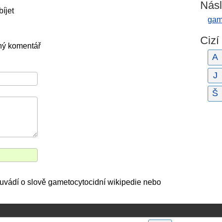
Násl
íjet
gam
Cizí
ný komentář
A
J
Š
o uvádí o slově gametocytocidní wikipedie nebo