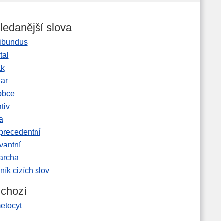
ledanější slova
ibundus
tal
ak
gar
obce
tiv
a
precedentní
vantní
garcha
ník cizích slov
chozí
etocyt