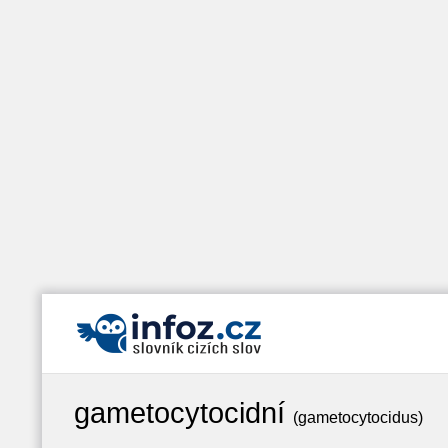
gametocytocidní
(gametocytocidus)