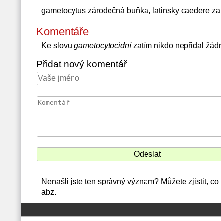
gametocytus zárodečná buňka, latinsky caedere zab
Komentáře
Ke slovu
gametocytocidní
zatím nikdo nepřidal žád
Přidat nový komentář
Nenašli jste ten správný význam? Můžete zjistit, c
abz.