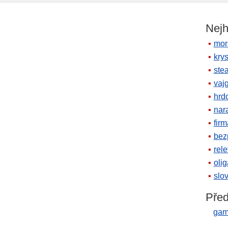
Nejh
mor
krys
ste
vaj
hrd
nara
firm
bez
rele
oli
slov
Před
gam