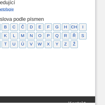
edující
etofagie
 slova podle písmen
B
C
Č
D
E
F
G
H
CH
I
K
L
M
N
O
P
Q
R
Ř
S
T
U
Ú
V
W
X
Y
Z
Ž
Kontakt