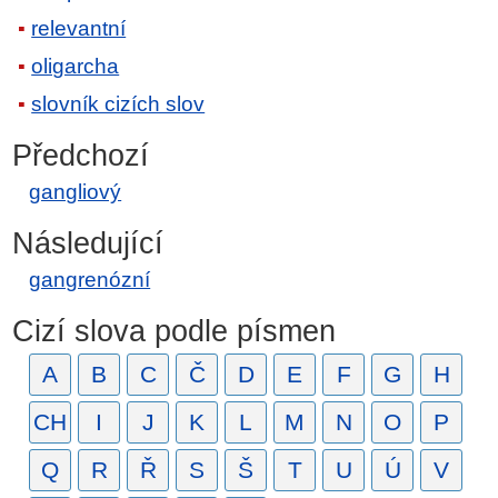
relevantní
oligarcha
slovník cizích slov
Předchozí
gangliový
Následující
gangrenózní
Cizí slova podle písmen
A
B
C
Č
D
E
F
G
H
CH
I
J
K
L
M
N
O
P
Q
R
Ř
S
Š
T
U
Ú
V