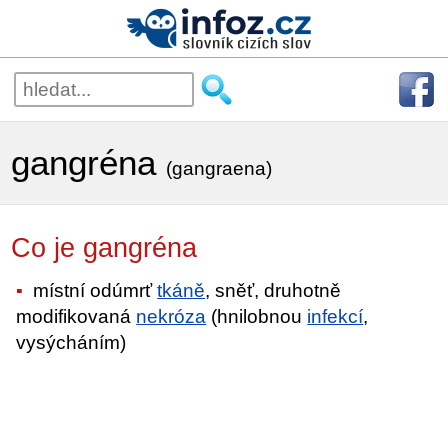
gangréna
(gangraena)
Co je gangréna
místní odúmrť
tkáně
, sněť, druhotně
modifikovaná
nekróza
(hnilobnou
infekcí
,
vysýcháním)