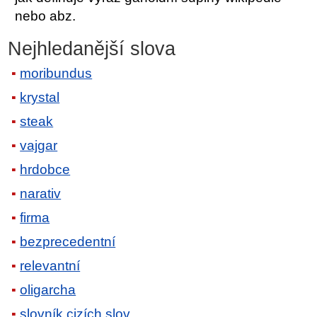
nebo abz.
Nejhledanější slova
moribundus
krystal
steak
vajgar
hrdobce
narativ
firma
bezprecedentní
relevantní
oligarcha
slovník cizích slov