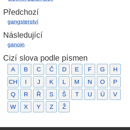
Předchozí
gangsterství
Následující
ganoin
Cizí slova podle písmen
A
B
C
Č
D
E
F
G
H
CH
I
J
K
L
M
N
O
P
Q
R
Ř
S
Š
T
U
Ú
V
W
X
Y
Z
Ž