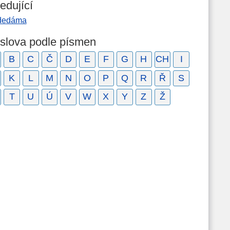
edující
dedáma
 slova podle písmen
B
C
Č
D
E
F
G
H
CH
I
K
L
M
N
O
P
Q
R
Ř
S
T
U
Ú
V
W
X
Y
Z
Ž