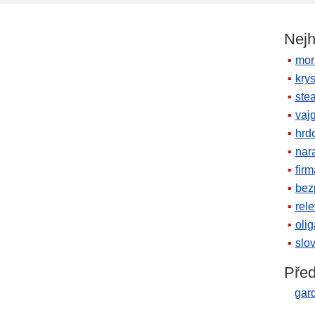
Nejh
mor
krys
ste
vaj
hrd
nara
firm
bez
rele
oli
slov
Před
gar