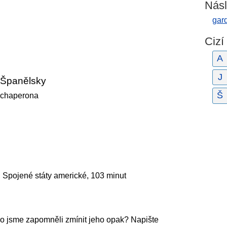
Násl
gar
Cizí
A
J
Španělsky
Š
chaperona
 Spojené státy americké, 103 minut
o jsme zapomněli zmínit jeho opak? Napište