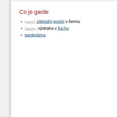
Co je garde
základní
postoj
v šermu
(
sport
)
výstraha v
šachu
(
šachy
)
gardedáma