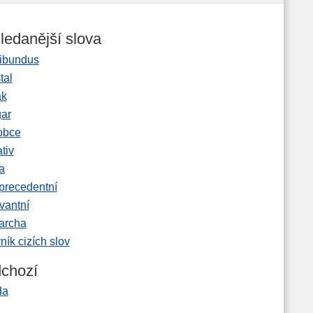
ledanější slova
ibundus
tal
ak
gar
obce
tiv
a
precedentní
vantní
garcha
ník cizích slov
chozí
da