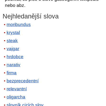
nebo abz.
Nejhledanější slova
moribundus
krystal
steak
vajgar
hrdobce
narativ
firma
bezprecedentní
relevantní
oligarcha
slovník cizích slov