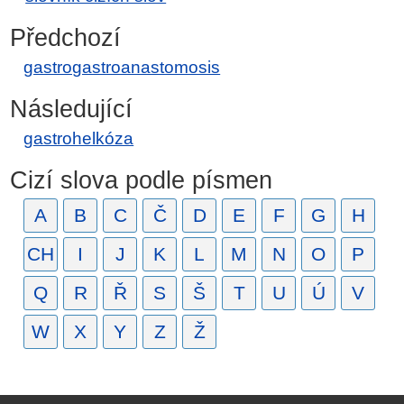
Předchozí
gastrogastroanastomosis
Následující
gastrohelkóza
Cizí slova podle písmen
A
B
C
Č
D
E
F
G
H
CH
I
J
K
L
M
N
O
P
Q
R
Ř
S
Š
T
U
Ú
V
W
X
Y
Z
Ž