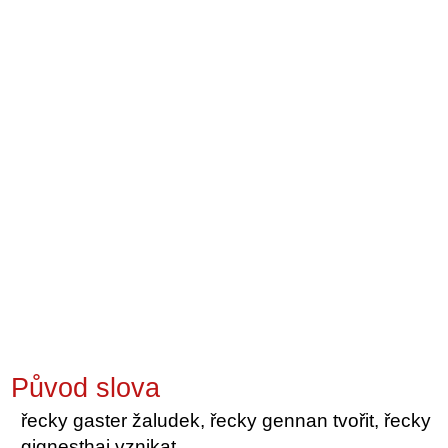
Původ slova
řecky gaster žaludek, řecky gennan tvořit, řecky
gignesthai vznikat