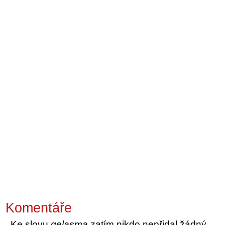
Komentáře
Ke slovu
gelasma
zatím nikdo nepřidal žádný