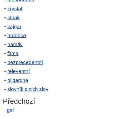
krystal
steak
vajgar
hrdobce
narativ
firma
bezprecedentní
relevantní
oligarcha
slovník cizích slov
Předchozí
gel