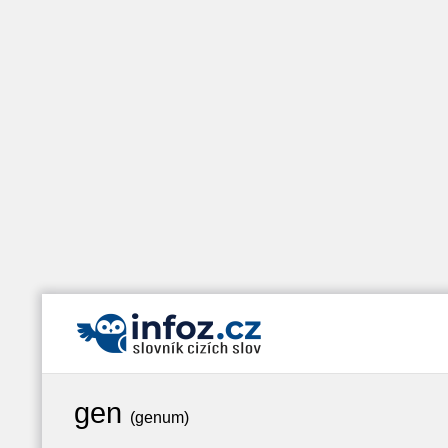
gen
(genum)