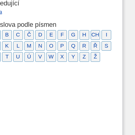
edující
a
 slova podle písmen
B
C
Č
D
E
F
G
H
CH
I
K
L
M
N
O
P
Q
R
Ř
S
T
U
Ú
V
W
X
Y
Z
Ž