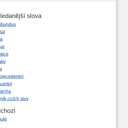
ledanější slova
ibundus
tal
ak
gar
obce
tiv
a
precedentní
vantní
garcha
ník cizích slov
chozí
ule