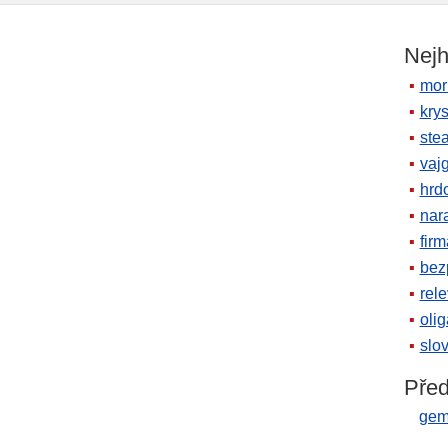
Nejh
mor
krys
ste
vaj
hrd
nara
firm
bez
rele
oli
slov
Před
gem