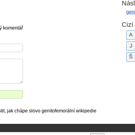
Násl
geni
Cizí
ný komentář
A
J
Š
tit, jak chápe slovo genitofemorální wikipedie