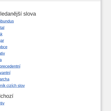
ledanější slova
ibundus
tal
ak
gar
obce
tiv
a
precedentní
vantní
garcha
ník cizích slov
chozí
tiv