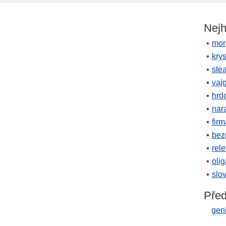
Nejh
mor
krys
ste
vaj
hrd
nara
firm
bez
rele
oli
slov
Před
geni