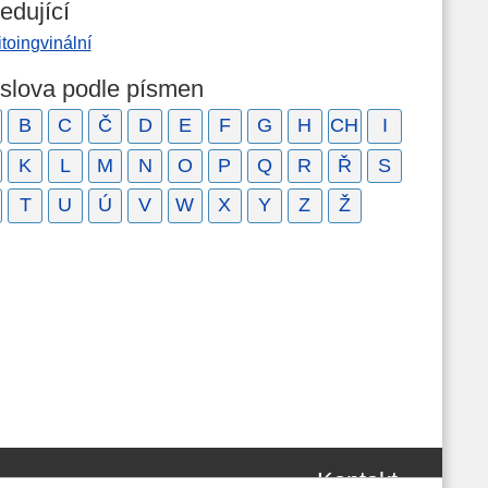
edující
toingvinální
 slova podle písmen
B
C
Č
D
E
F
G
H
CH
I
K
L
M
N
O
P
Q
R
Ř
S
T
U
Ú
V
W
X
Y
Z
Ž
Kontakt