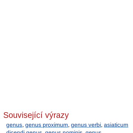
Související výrazy
genus
,
genus proximum
,
genus verbi
,
asiaticum
dicendi genus
,
genus nominis
,
genus