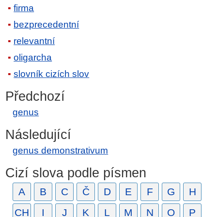
firma
bezprecedentní
relevantní
oligarcha
slovník cizích slov
Předchozí
genus
Následující
genus demonstrativum
Cizí slova podle písmen
A
B
C
Č
D
E
F
G
H
CH
I
J
K
L
M
N
O
P