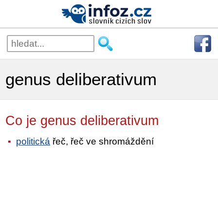
genus deliberativum
Co je genus deliberativum
politická
řeč, řeč ve shromáždění