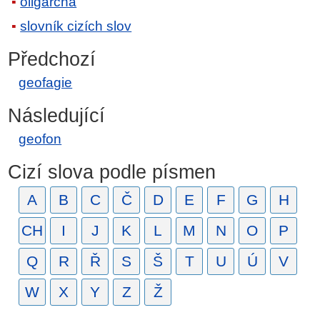
oligarcha
slovník cizích slov
Předchozí
geofagie
Následující
geofon
Cizí slova podle písmen
A
B
C
Č
D
E
F
G
H
CH
I
J
K
L
M
N
O
P
Q
R
Ř
S
Š
T
U
Ú
V
W
X
Y
Z
Ž