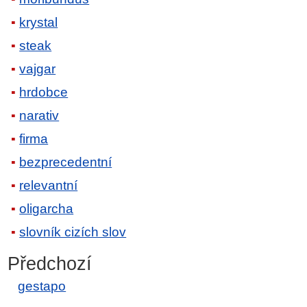
krystal
steak
vajgar
hrdobce
narativ
firma
bezprecedentní
relevantní
oligarcha
slovník cizích slov
Předchozí
gestapo