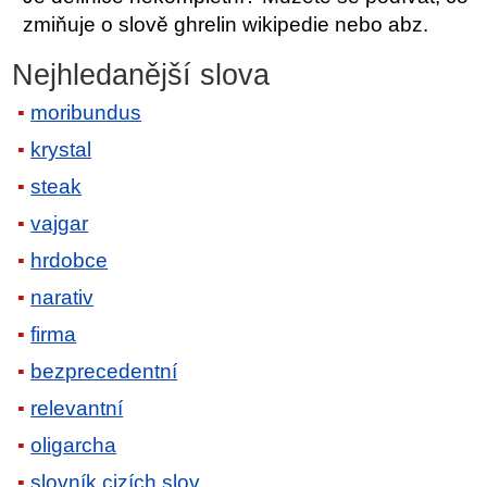
zmiňuje o slově ghrelin wikipedie nebo abz.
Nejhledanější slova
moribundus
krystal
steak
vajgar
hrdobce
narativ
firma
bezprecedentní
relevantní
oligarcha
slovník cizích slov