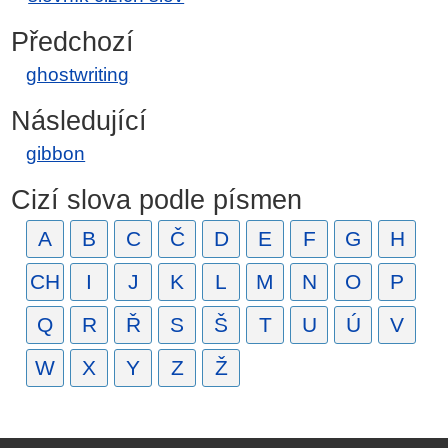
Předchozí
ghostwriting
Následující
gibbon
Cizí slova podle písmen
A
B
C
Č
D
E
F
G
H
CH
I
J
K
L
M
N
O
P
Q
R
Ř
S
Š
T
U
Ú
V
W
X
Y
Z
Ž