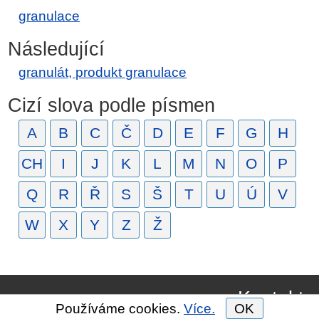
granulace
Následující
granulát, produkt granulace
Cizí slova podle písmen
A
B
C
Č
D
E
F
G
H
CH
I
J
K
L
M
N
O
P
Q
R
Ř
S
Š
T
U
Ú
V
W
X
Y
Z
Ž
Kontakt
Používáme cookies.
Více.
OK