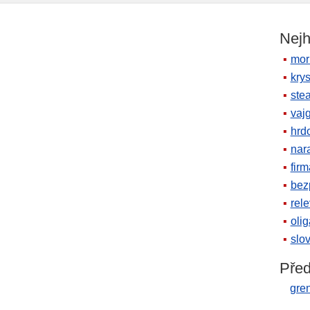
Nejh
mor
krys
ste
vaj
hrd
nara
firm
bez
rele
oli
slov
Před
gre