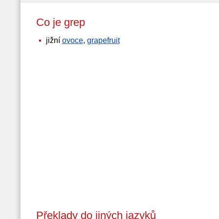
Co je grep
jižní
ovoce
,
grapefruit
Překlady do jiných jazyků