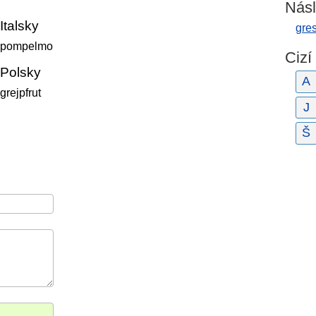
Násl
Italsky
gre
pompelmo
Cizí
Polsky
A
grejpfrut
J
Š