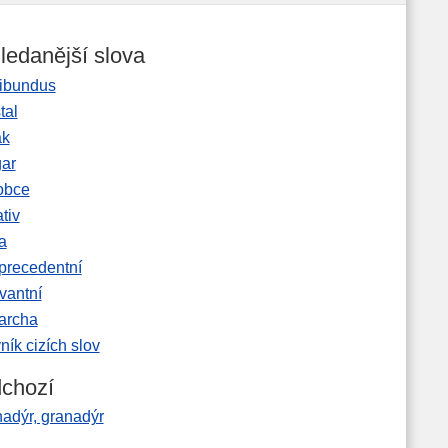
ledanější slova
ibundus
tal
ak
gar
obce
tiv
a
precedentní
vantní
garcha
ník cizích slov
chozí
nadýr, granadýr