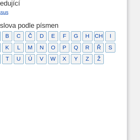
edující
ssus
 slova podle písmen
B
C
Č
D
E
F
G
H
CH
I
K
L
M
N
O
P
Q
R
Ř
S
T
U
Ú
V
W
X
Y
Z
Ž