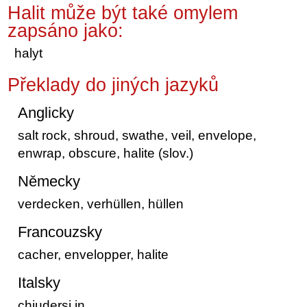
Halit může být také omylem
zapsáno jako:
halyt
Překlady do jiných jazyků
Anglicky
salt rock, shroud, swathe, veil, envelope,
enwrap, obscure, halite (slov.)
Německy
verdecken, verhüllen, hüllen
Francouzsky
cacher, envelopper, halite
Italsky
chiudersi in