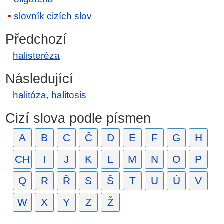
slovník cizích slov
Předchozí
halisteréza
Následující
halitóza, halitosis
Cizí slova podle písmen
A
B
C
Č
D
E
F
G
H
CH
I
J
K
L
M
N
O
P
Q
R
Ř
S
Š
T
U
Ú
V
W
X
Y
Z
Ž