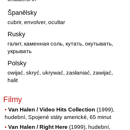
Španělsky
cubrir, envolver, ocultar
Rusky
галит, каменная соль, кутать, окутывать,
укрывать
Polsky
owijać, skryć, ukrywać, zasłaniać, zawijać,
halit
Filmy
Van Halen / Video Hits Collection
(1999),
hudební, Spojené státy americké, 65 minut
Van Halen / Right Here
(1999), hudební,