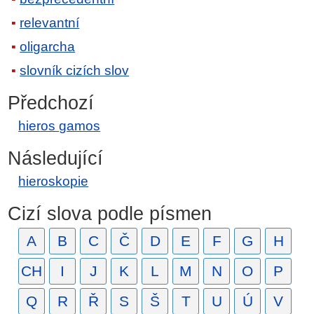
relevantní
oligarcha
slovník cizích slov
Předchozí
hieros gamos
Následující
hieroskopie
Cizí slova podle písmen
A
B
C
Č
D
E
F
G
H
CH
I
J
K
L
M
N
O
P
Q
R
Ř
S
Š
T
U
Ú
V