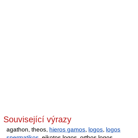
Související výrazy
agathon, theos,
hieros gamos
,
logos
,
logos
spermatikos
, eikotos logos, orthos logos