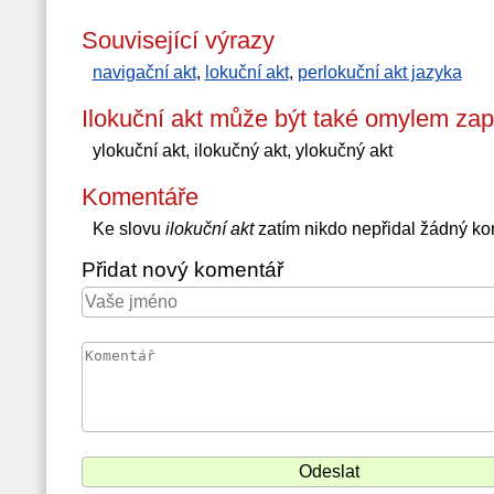
Související výrazy
navigační akt
,
lokuční akt
,
perlokuční akt jazyka
Ilokuční akt může být také omylem zap
ylokuční akt, ilokučný akt, ylokučný akt
Komentáře
Ke slovu
ilokuční akt
zatím nikdo nepřidal žádný k
Přidat nový komentář