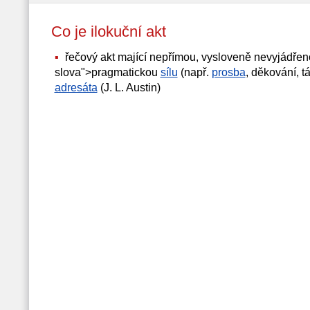
Co je ilokuční akt
řečový akt mající nepřímou, vysloveně nevyjádře
slova">pragmatickou
sílu
(např.
prosba
, děkování, t
adresáta
(J. L. Austin)