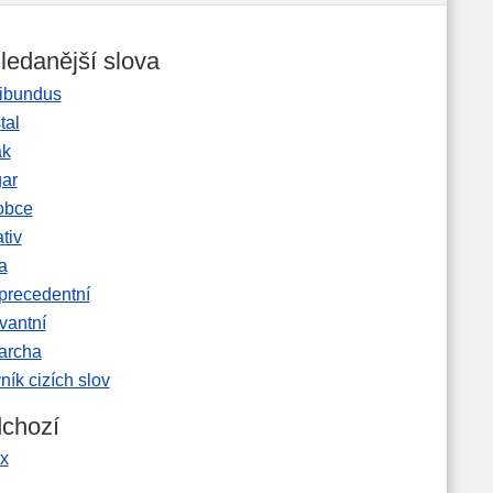
ledanější slova
ibundus
tal
ak
gar
obce
tiv
a
precedentní
vantní
garcha
ník cizích slov
chozí
nx