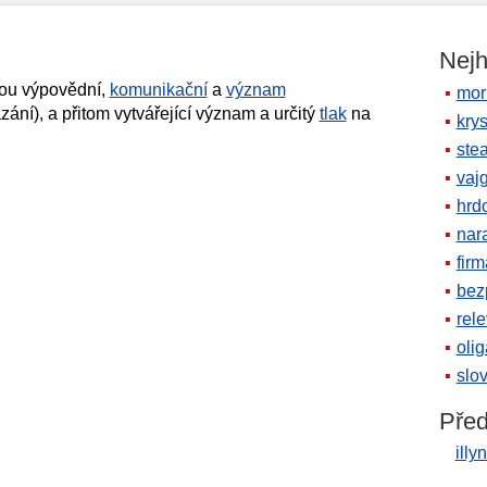
Nejh
nou výpovědní,
komunikační
a
význam
mor
ázání), a přitom vytvářející význam a určitý
tlak
na
krys
ste
vaj
hrd
nara
firm
bez
rele
oli
slov
Před
illy