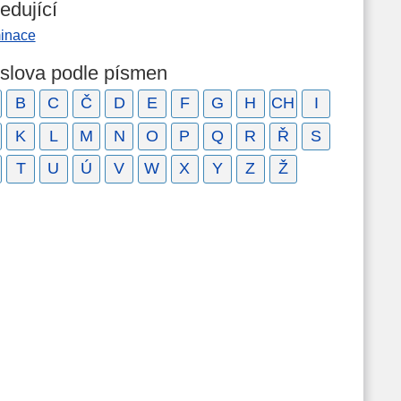
edující
minace
 slova podle písmen
B
C
Č
D
E
F
G
H
CH
I
K
L
M
N
O
P
Q
R
Ř
S
T
U
Ú
V
W
X
Y
Z
Ž