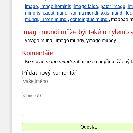
imago
,
imago hominis
,
imago falsa
,
pater imago
,
im
minoris
,
caput mundi
,
anima mundi
,
axis mundi
,
fug
mundi
,
lumen mundi
,
contemptus mundi
, mappae m
Imago mundi může být také omylem za
ymago mundi, imago mundy, ymago mundy
Komentáře
Ke slovu
imago mundi
zatím nikdo nepřidal žádný 
Přidat nový komentář