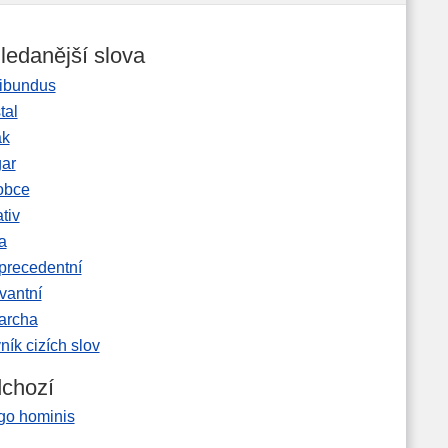
ledanější slova
ibundus
tal
ak
gar
obce
tiv
a
precedentní
vantní
garcha
ník cizích slov
chozí
go hominis