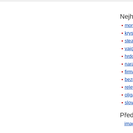
Nejh
mor
krys
ste
vaj
hrd
nara
firm
bez
rele
oli
slov
Před
ima