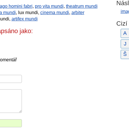
Násl
ago homini fabri
,
pro vita mundi
,
theatrum mundi
ima
a mundi
, lux mundi,
cinema mundi
,
arbiter
undi,
artifex mundi
Cizí
psáno jako:
A
J
Š
komentář