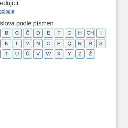
edující
gologie
 slova podle písmen
B
C
Č
D
E
F
G
H
CH
I
K
L
M
N
O
P
Q
R
Ř
S
T
U
Ú
V
W
X
Y
Z
Ž