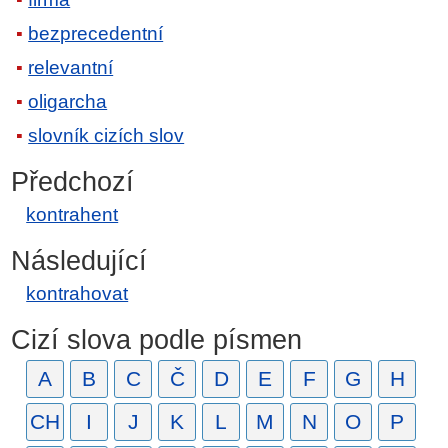
bezprecedentní
relevantní
oligarcha
slovník cizích slov
Předchozí
kontrahent
Následující
kontrahovat
Cizí slova podle písmen
A
B
C
Č
D
E
F
G
H
CH
I
J
K
L
M
N
O
P