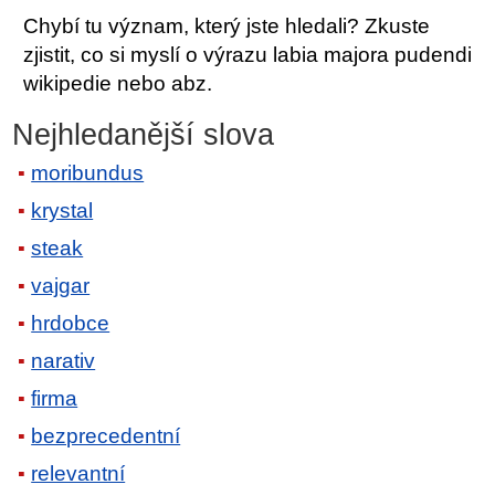
Chybí tu význam, který jste hledali? Zkuste
zjistit, co si myslí o výrazu labia majora pudendi
wikipedie nebo abz.
Nejhledanější slova
moribundus
krystal
steak
vajgar
hrdobce
narativ
firma
bezprecedentní
relevantní