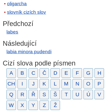
oligarcha
slovník cizích slov
Předchozí
labes
Následující
labia minora pudendi
Cizí slova podle písmen
A
B
C
Č
D
E
F
G
H
CH
I
J
K
L
M
N
O
P
Q
R
Ř
S
Š
T
U
Ú
V
W
X
Y
Z
Ž