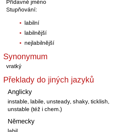
Přídavné jméno
Stupňování:
labilní
labilnější
nejlabilnější
Synonymum
vratký
Překlady do jiných jazyků
Anglicky
instable, labile, unsteady, shaky, ticklish,
unstable (též i chem.)
Německy
labil