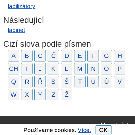
labilizátory
Následující
labinet
Cizí slova podle písmen
A
B
C
Č
D
E
F
G
H
CH
I
J
K
L
M
N
O
P
Q
R
Ř
S
Š
T
U
Ú
V
W
X
Y
Z
Ž
Kontakt
Používáme cookies.
Více.
OK