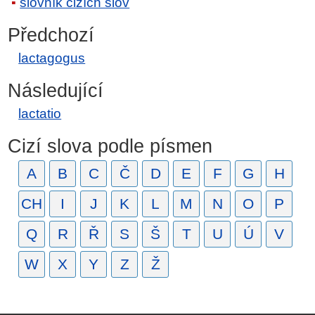
slovník cizích slov
Předchozí
lactagogus
Následující
lactatio
Cizí slova podle písmen
A
B
C
Č
D
E
F
G
H
CH
I
J
K
L
M
N
O
P
Q
R
Ř
S
Š
T
U
Ú
V
W
X
Y
Z
Ž