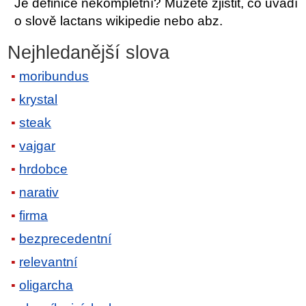
Je definice nekompletní? Můžete zjistit, co uvádí
o slově lactans wikipedie nebo abz.
Nejhledanější slova
moribundus
krystal
steak
vajgar
hrdobce
narativ
firma
bezprecedentní
relevantní
oligarcha