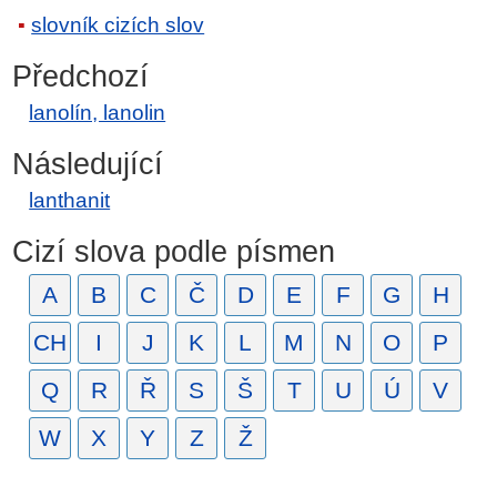
slovník cizích slov
Předchozí
lanolín, lanolin
Následující
lanthanit
Cizí slova podle písmen
A
B
C
Č
D
E
F
G
H
CH
I
J
K
L
M
N
O
P
Q
R
Ř
S
Š
T
U
Ú
V
W
X
Y
Z
Ž