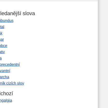
ledanější slova
ibundus
tal
ak
gar
obce
tiv
a
precedentní
vantní
garcha
ník cizích slov
chozí
ngalgia