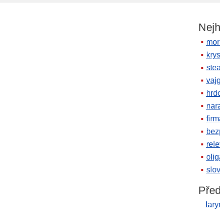
Nejh
mor
krys
ste
vaj
hrd
nara
firm
bez
rele
oli
slov
Před
lary