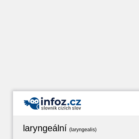
laryngeální
(laryngealis)