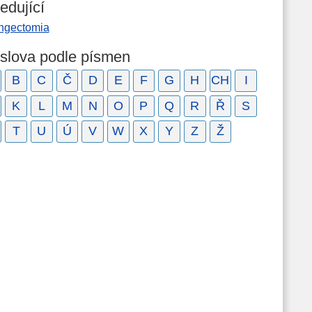
edující
yngectomia
 slova podle písmen
B
C
Č
D
E
F
G
H
CH
I
K
L
M
N
O
P
Q
R
Ř
S
T
U
Ú
V
W
X
Y
Z
Ž