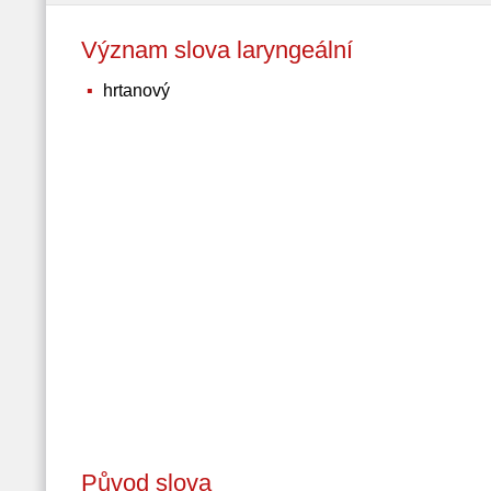
Význam slova laryngeální
hrtanový
Původ slova