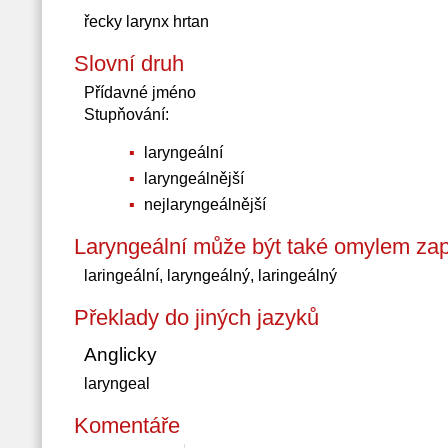
řecky larynx hrtan
Slovní druh
Přídavné jméno
Stupňování:
laryngeální
laryngeálnější
nejlaryngeálnější
Laryngeální může být také omylem zap
laringeální, laryngeálný, laringeálný
Překlady do jiných jazyků
Anglicky
laryngeal
Komentáře