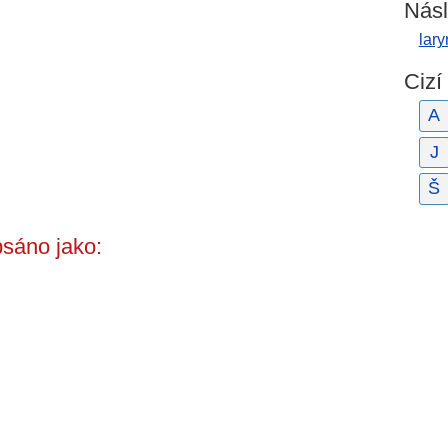
Násl
lar
Cizí
A
J
Š
sáno jako: