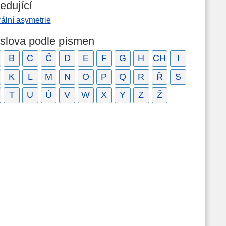
edující
rální asymetrie
 slova podle písmen
B
C
Č
D
E
F
G
H
CH
I
K
L
M
N
O
P
Q
R
Ř
S
T
U
Ú
V
W
X
Y
Z
Ž