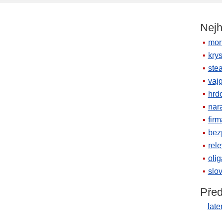
Nejh
mor
krys
ste
vaj
hrd
nara
firm
bez
rele
oli
slov
Před
late