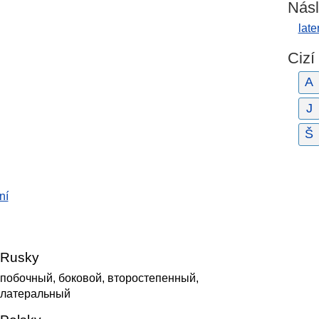
Násl
late
Cizí
A
J
Š
ní
Rusky
побочный, боковой, второстепенный,
латеральный