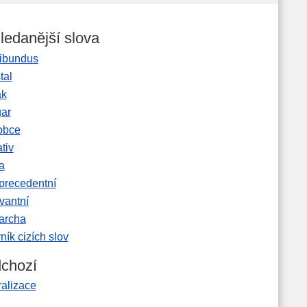
ledanější slova
ibundus
tal
ak
gar
obce
tiv
a
precedentní
vantní
garcha
ník cizích slov
chozí
ralizace