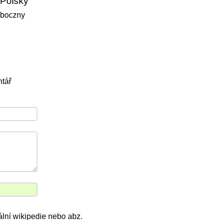
Polsky
boczny
tář
ální wikipedie nebo abz.