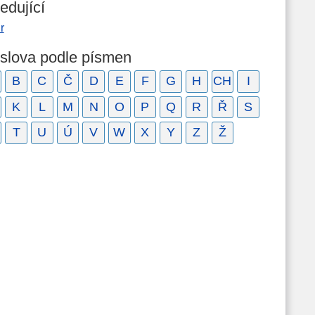
edující
r
 slova podle písmen
B
C
Č
D
E
F
G
H
CH
I
K
L
M
N
O
P
Q
R
Ř
S
T
U
Ú
V
W
X
Y
Z
Ž