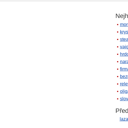
Nejh
mor
krys
ste
vaj
hrd
nara
firm
bez
rele
oli
slov
Před
laz