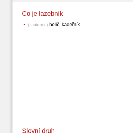
Co je lazebník
holič, kadeřník
(zastarale)
Slovní druh