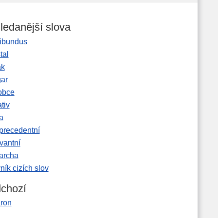
ledanější slova
ibundus
tal
ak
gar
obce
tiv
a
precedentní
vantní
garcha
ník cizích slov
chozí
aron