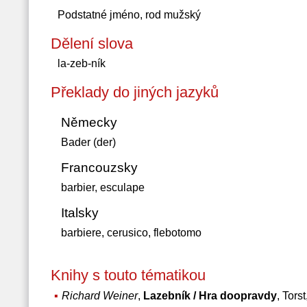
Podstatné jméno, rod mužský
Dělení slova
la-zeb-ník
Překlady do jiných jazyků
Německy
Bader (der)
Francouzsky
barbier, esculape
Italsky
barbiere, cerusico, flebotomo
Knihy s touto tématikou
Richard Weiner
,
Lazebník / Hra doopravdy
, Tors