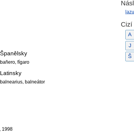
Násl
lazu
Cizí
A
J
Španělsky
Š
bañero, fígaro
Latinsky
balnearius, balneátor
t, 1998