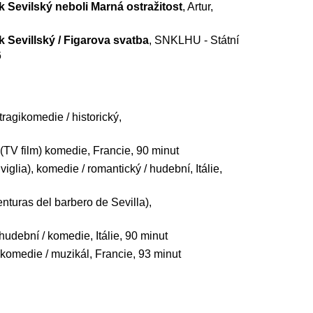
 Sevilský neboli Marná ostražitost
, Artur,
 Sevillský / Figarova svatba
, SNKLHU - Státní
6
tragikomedie / historický,
 (TV film) komedie, Francie, 90 minut
viglia), komedie / romantický / hudební, Itálie,
nturas del barbero de Sevilla),
, hudební / komedie, Itálie, 90 minut
 komedie / muzikál, Francie, 93 minut