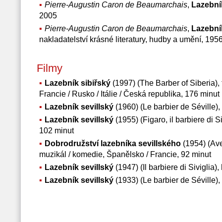
Pierre-Augustin Caron de Beaumarchais
,
Lazebník
2005
Pierre-Augustin Caron de Beaumarchais
,
Lazebník
nakladatelství krásné literatury, hudby a umění, 195
Filmy
Lazebník sibiřský
(1997) (The Barber of Siberia), 
Francie / Rusko / Itálie / Česká republika, 176 minut
Lazebník sevillský
(1960) (Le barbier de Séville),
Lazebník sevillský
(1955) (Figaro, il barbiere di Si
102 minut
Dobrodružství lazebníka sevillského
(1954) (Ave
muzikál / komedie, Španělsko / Francie, 92 minut
Lazebník sevillský
(1947) (Il barbiere di Siviglia)
Lazebník sevillský
(1933) (Le barbier de Séville),