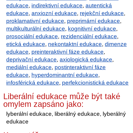
edukace
,
indirektivní edukace
,
autentická
edukace
,
anxiozní edukace
,
rejekční edukace
,
proklamativní edukace
,
preprimární edukace
,
multikulturální edukace
,
kognitivní edukace
,
prosociální edukace
,
rezidenciální edukace
,
etická edukace
,
nekontaktní edukace
,
dimenze
edukace
,
preinteraktivní fáze edukace
,
deprivační edukace
,
axiologická edukace
,
mediální edukace
,
postinteraktivní fáze
edukace
,
hyperdominantní edukace
,
infosférická edukace
,
perfekcionistická edukace
Liberální edukace může být také
omylem zapsáno jako:
lyberální edukace, liberálný edukace, lyberálný
edukace