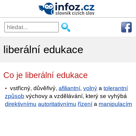
liberální edukace
Co je liberální edukace
vstřícný, důvěřivý,
afiliantní
,
volný
a
tolerantní
způsob
výchovy a vzdělávání, který se vyhýbá
direktivnímu
autoritativnímu
řízení
a
manipulacím