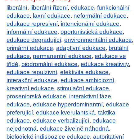
liberální
,
liberální řízení
,
edukace
,
funkcionální
edukace
,
laxní edukace
,
neformální edukace
,
edukace represivní
,
intencionální edukace
,
informální edukace
,
oportunistická edukace
,
edukace degradující
,
environmentální edukace
,
primární edukace
,
adaptivní edukace
,
brutální
edukace
,
permanentní edukace
,
edukace ve
třídě
,
biodromální edukace
,
edukace kreativity
,
edukace repulzivní
,
efektivita edukace
,
interakční edukace
,
edukace ambiciozní
,
kreativní edukace
,
stimulační edukace
,
proseniorská edukace
,
interaktivní fáze
edukace
,
edukace hyperdominantní
,
edukace
preferující
,
edukace kverulantská
,
taktika
edukace
,
edukace verbalizující
,
edukace
nejednotná
,
edukace živelně náhodná
,
biologické indispozice edukace
,
autoritativní