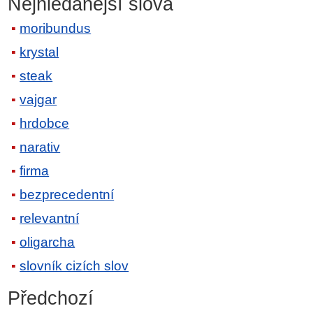
Nejhledanější slova
moribundus
krystal
steak
vajgar
hrdobce
narativ
firma
bezprecedentní
relevantní
oligarcha
slovník cizích slov
Předchozí