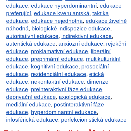
edukace
,
edukace hyperdominantní
,
edukace
preferující
,
edukace kverulantská
,
taktika
edukace
,
edukace nejednotná
,
edukace živelně
náhodná
,
biologické indispozice edukace
,
autoritativní edukace
,
indirektivní edukace
,
autentická edukace
,
anxiozní edukace
,
rejekční
edukace
,
proklamativní edukace
,
liberální
edukace
,
preprimární edukace
,
multikulturální
edukace
,
kognitivní edukace
,
prosociální
edukace
,
rezidenciální edukace
,
etická
edukace
,
nekontaktní edukace
,
dimenze
edukace
,
preinteraktivní fáze edukace
,
deprivační edukace
,
axiologická edukace
,
mediální edukace
,
postinteraktivní fáze
edukace
,
hyperdominantní edukace
,
infosférická edukace
,
perfekcionistická edukace