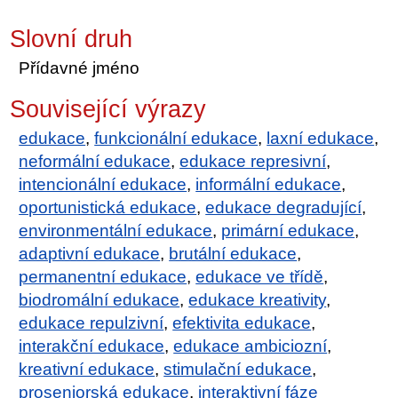
Slovní druh
Přídavné jméno
Související výrazy
edukace
,
funkcionální edukace
,
laxní edukace
,
neformální edukace
,
edukace represivní
,
intencionální edukace
,
informální edukace
,
oportunistická edukace
,
edukace degradující
,
environmentální edukace
,
primární edukace
,
adaptivní edukace
,
brutální edukace
,
permanentní edukace
,
edukace ve třídě
,
biodromální edukace
,
edukace kreativity
,
edukace repulzivní
,
efektivita edukace
,
interakční edukace
,
edukace ambiciozní
,
kreativní edukace
,
stimulační edukace
,
proseniorská edukace
,
interaktivní fáze