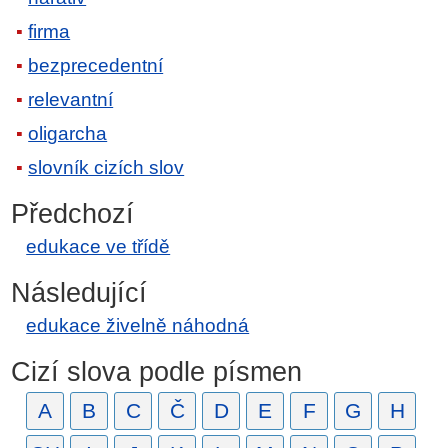
firma
bezprecedentní
relevantní
oligarcha
slovník cizích slov
Předchozí
edukace ve třídě
Následující
edukace živelně náhodná
Cizí slova podle písmen
A
B
C
Č
D
E
F
G
H