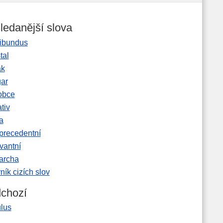
ledanější slova
ibundus
tal
ak
gar
obce
tiv
a
precedentní
vantní
garcha
ník cizích slov
chozí
ulus