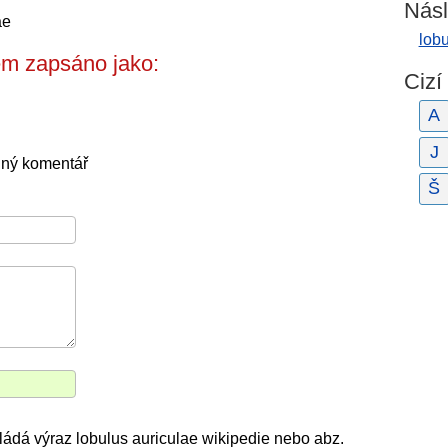
Násl
ae
lob
em zapsáno jako:
Cizí
A
J
dný komentář
Š
kládá výraz lobulus auriculae wikipedie nebo abz.