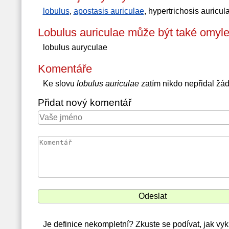
lobulus
,
apostasis auriculae
, hypertrichosis auricul
Lobulus auriculae může být také omyl
lobulus auryculae
Komentáře
Ke slovu
lobulus auriculae
zatím nikdo nepřidal žá
Přidat nový komentář
Je definice nekompletní? Zkuste se podívat, jak vy