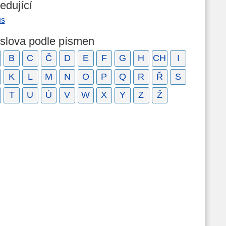
edující
us
 slova podle písmen
B
C
Č
D
E
F
G
H
CH
I
K
L
M
N
O
P
Q
R
Ř
S
T
U
Ú
V
W
X
Y
Z
Ž