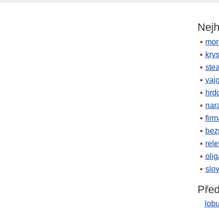
Nejh
mor
krys
ste
vaj
hrd
nara
firm
bez
rele
oli
slov
Před
lob