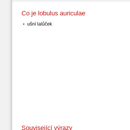
Co je lobulus auriculae
ušní lalůček
Související výrazy