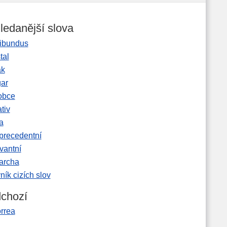
ledanější slova
ibundus
tal
ak
gar
obce
tiv
a
precedentní
vantní
garcha
ník cizích slov
chozí
orrea