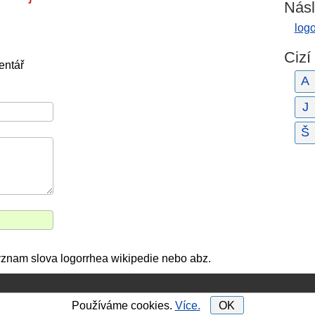
Násl
log
Cizí
entář
A
J
Š
význam slova logorrhea wikipedie nebo abz.
Používáme cookies.
Více.
OK