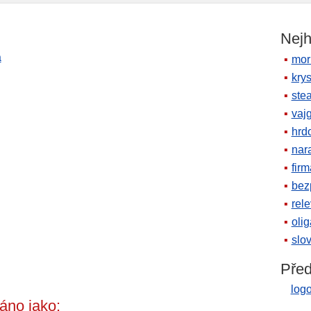
Nejh
a
mor
krys
ste
vaj
hrd
nara
firm
bez
rele
oli
slov
Před
log
áno jako: