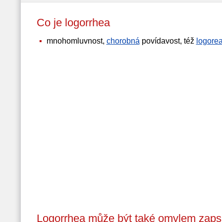
Co je logorrhea
mnohomluvnost,
chorobná
povídavost, též
logore
Logorrhea může být také omylem zaps