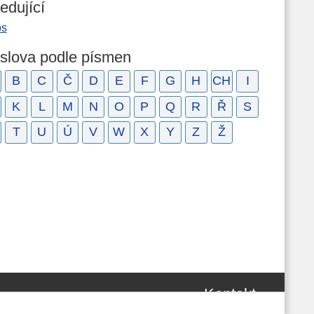
edující
os
 slova podle písmen
B
C
Č
D
E
F
G
H
CH
I
K
L
M
N
O
P
Q
R
Ř
S
T
U
Ú
V
W
X
Y
Z
Ž
Kontakt