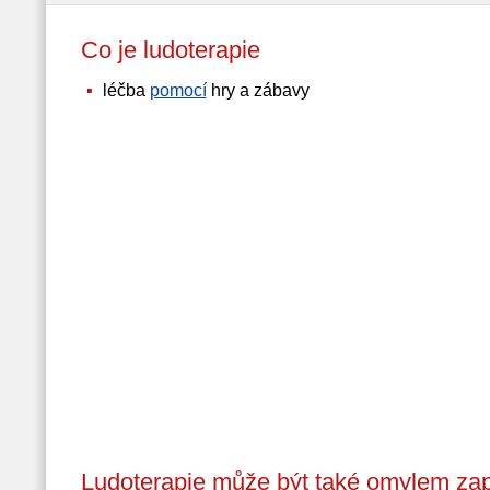
Co je ludoterapie
léčba
pomocí
hry a zábavy
Ludoterapie může být také omylem zap