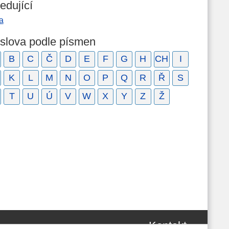
edující
a
 slova podle písmen
B
C
Č
D
E
F
G
H
CH
I
K
L
M
N
O
P
Q
R
Ř
S
T
U
Ú
V
W
X
Y
Z
Ž
Kontakt