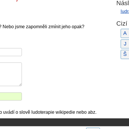
Násl
ludr
Cizí
e? Nebo jsme zapomněli zmínit jeho opak?
A
J
Š
 co uvádí o slově ludoterapie wikipedie nebo abz.