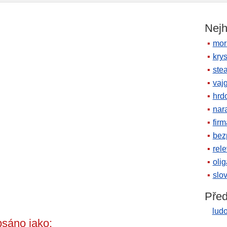
Nejh
mor
krys
ste
vaj
hrd
nara
firm
bez
rele
oli
slov
Před
ludo
sáno jako: