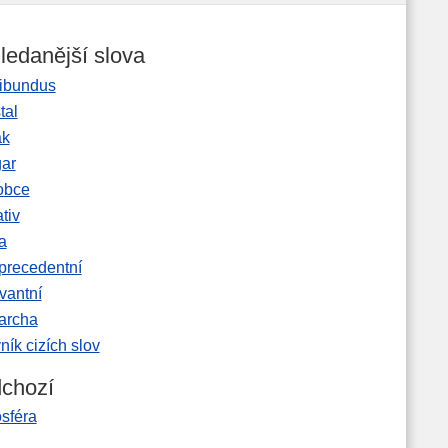
ledanější slova
ibundus
tal
ak
gar
obce
tiv
a
precedentní
vantní
garcha
ník cizích slov
chozí
sféra