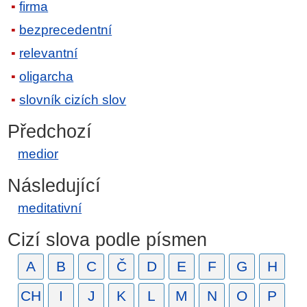
firma
bezprecedentní
relevantní
oligarcha
slovník cizích slov
Předchozí
medior
Následující
meditativní
Cizí slova podle písmen
A
B
C
Č
D
E
F
G
H
CH
I
J
K
L
M
N
O
P