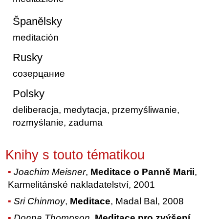
Španělsky
meditación
Rusky
созерцание
Polsky
deliberacja, medytacja, przemyśliwanie,
rozmyślanie, zaduma
Knihy s touto tématikou
Joachim Meisner
,
Meditace o Panně Marii
,
Karmelitánské nakladatelství, 2001
Sri Chinmoy
,
Meditace
, Madal Bal, 2008
Donna Thompson
,
Meditace pro zvýšení