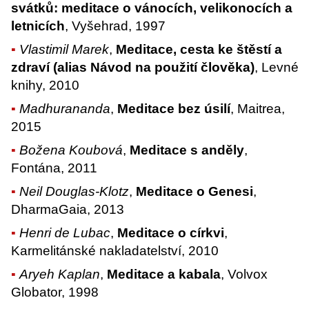
svátků: meditace o vánocích, velikonocích a
letnicích
, Vyšehrad, 1997
Vlastimil Marek
,
Meditace, cesta ke štěstí a
zdraví (alias Návod na použití člověka)
, Levné
knihy, 2010
Madhurananda
,
Meditace bez úsilí
, Maitrea,
2015
Božena Koubová
,
Meditace s anděly
,
Fontána, 2011
Neil Douglas-Klotz
,
Meditace o Genesi
,
DharmaGaia, 2013
Henri de Lubac
,
Meditace o církvi
,
Karmelitánské nakladatelství, 2010
Aryeh Kaplan
,
Meditace a kabala
, Volvox
Globator, 1998