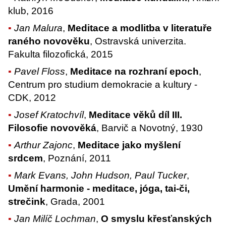
klub, 2016
Jan Malura
,
Meditace a modlitba v literatuře
raného novověku
, Ostravská univerzita.
Fakulta filozofická, 2015
Pavel Floss
,
Meditace na rozhraní epoch
,
Centrum pro studium demokracie a kultury -
CDK, 2012
Josef Kratochvíl
,
Meditace věků díl III.
Filosofie novověká
, Barvič a Novotný, 1930
Arthur Zajonc
,
Meditace jako myšlení
srdcem
, Poznání, 2011
Mark Evans, John Hudson, Paul Tucker
,
Umění harmonie - meditace, jóga, tai-či,
strečink
, Grada, 2001
Jan Milíč Lochman
,
O smyslu křesťanských