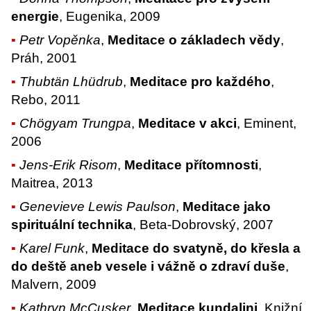
energie
, Eugenika, 2009
Petr Vopěnka
,
Meditace o základech vědy
,
Práh, 2001
Thubtän Lhüdrub
,
Meditace pro každého
,
Rebo, 2011
Chögyam Trungpa
,
Meditace v akci
, Eminent,
2006
Jens-Erik Risom
,
Meditace přítomnosti
,
Maitrea, 2013
Genevieve Lewis Paulson
,
Meditace jako
spirituální technika
, Beta-Dobrovský, 2007
Karel Funk
,
Meditace do svatyně, do křesla a
do deště aneb vesele i vážně o zdraví duše
,
Malvern, 2009
Kathryn McCusker
,
Meditace kundalini
, Knižní