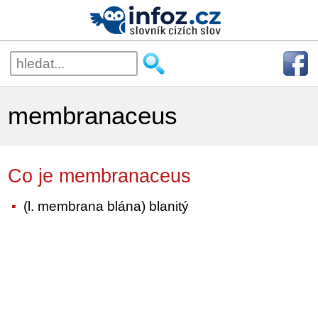
membranaceus
Co je membranaceus
(l. membrana blána) blanitý