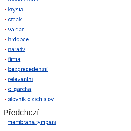
krystal
steak
vajgar
hrdobce
narativ
firma
bezprecedentní
relevantní
oligarcha
slovník cizích slov
Předchozí
membrana tympani