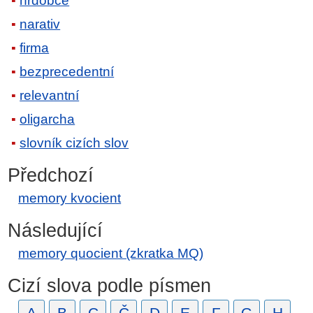
hrdobce
narativ
firma
bezprecedentní
relevantní
oligarcha
slovník cizích slov
Předchozí
memory kvocient
Následující
memory quocient (zkratka MQ)
Cizí slova podle písmen
A
B
C
Č
D
E
F
G
H