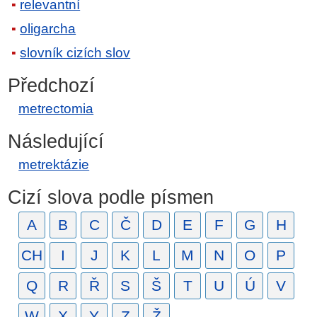
relevantní
oligarcha
slovník cizích slov
Předchozí
metrectomia
Následující
metrektázie
Cizí slova podle písmen
A
B
C
Č
D
E
F
G
H
CH
I
J
K
L
M
N
O
P
Q
R
Ř
S
Š
T
U
Ú
V
W
X
Y
Z
Ž