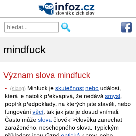
mindfuck
Význam slova mindfuck
Minfuck je
skutečnost
nebo
událost,
(
slang
)
která je natolik překvapivá, že nedává
smysl
,
popírá předpoklady, na kterých jste stavěli, nebo
fungování
věcí
, tak jak jste je dosud vnímali.
Často může
slova
člověk">člověka zanechat
zaraženého, neschopného slova. Typickým
příkladem jsou různé
optické
klamy, nebo