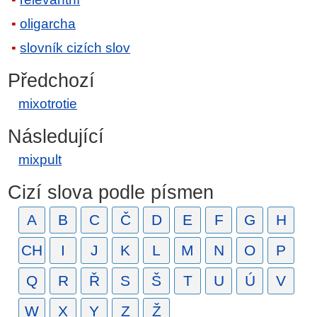
oligarcha
slovník cizích slov
Předchozí
mixotrotie
Následující
mixpult
Cizí slova podle písmen
A
B
C
Č
D
E
F
G
H
CH
I
J
K
L
M
N
O
P
Q
R
Ř
S
Š
T
U
Ú
V
W
X
Y
Z
Ž