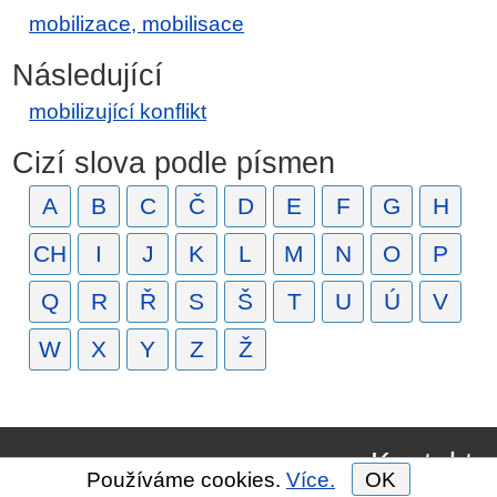
mobilizace, mobilisace
Následující
mobilizující konflikt
Cizí slova podle písmen
A
B
C
Č
D
E
F
G
H
CH
I
J
K
L
M
N
O
P
Q
R
Ř
S
Š
T
U
Ú
V
W
X
Y
Z
Ž
Kontakt
Používáme cookies.
Více.
OK