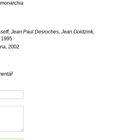
monarchia
usseff, Jean Paul Desroches, Jean Goldzink,
, 1995
ána, 2002
mentář