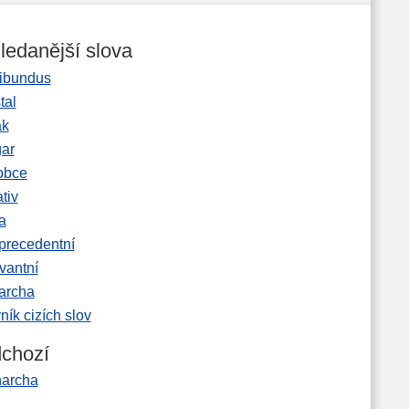
ledanější slova
ibundus
tal
ak
gar
obce
tiv
a
precedentní
vantní
garcha
ník cizích slov
chozí
archa