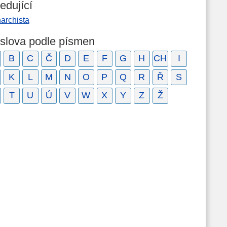
edující
archista
 slova podle písmen
B
C
Č
D
E
F
G
H
CH
I
K
L
M
N
O
P
Q
R
Ř
S
T
U
Ú
V
W
X
Y
Z
Ž