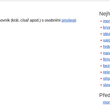
Nejh
novník (král, císař apod.) s osobními
privilegii
mor
krys
ste
vaj
hrd
nara
firm
bez
rele
oli
slov
Před
mon