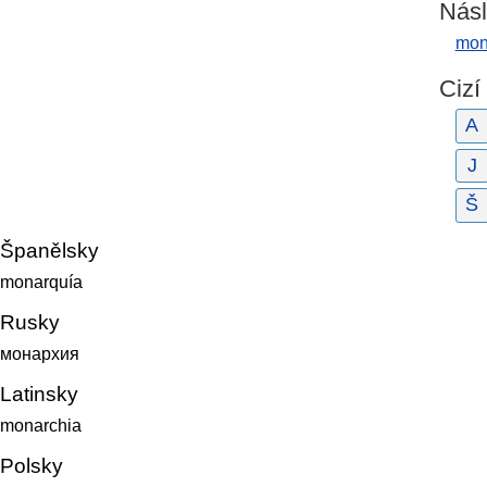
Násl
mon
Cizí
A
J
Š
Španělsky
monarquía
Rusky
монархия
Latinsky
monarchia
Polsky