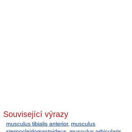
Související výrazy
musculus tibialis anterior
,
musculus
sternocleidomastoideus
,
musculus orbicularis