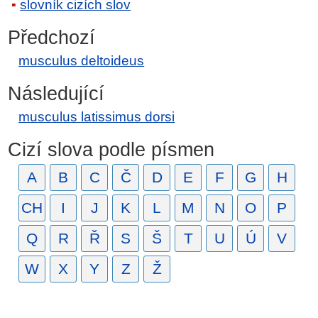
slovník cizích slov
Předchozí
musculus deltoideus
Následující
musculus latissimus dorsi
Cizí slova podle písmen
A
B
C
Č
D
E
F
G
H
CH
I
J
K
L
M
N
O
P
Q
R
Ř
S
Š
T
U
Ú
V
W
X
Y
Z
Ž