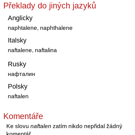
Překlady do jiných jazyků
Anglicky
naphtalene, naphthalene
Italsky
naftalene, naftalina
Rusky
нафталин
Polsky
naftalen
Komentáře
Ke slovu
naftalen
zatím nikdo nepřidal žádný
komentář