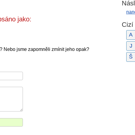
Násl
nan
sáno jako:
Cizí
A
J
e? Nebo jsme zapomněli zmínit jeho opak?
Š