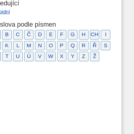
edující
oidní
 slova podle písmen
B
C
Č
D
E
F
G
H
CH
I
K
L
M
N
O
P
Q
R
Ř
S
T
U
Ú
V
W
X
Y
Z
Ž