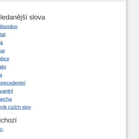
ledanější slova
ibundus
tal
ak
gar
obce
tiv
a
precedentní
vantní
garcha
ník cizích slov
chozí
o-