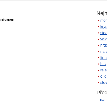
Nejh
nanismem
mor
krys
ste
vaj
hrd
nara
firm
bez
rele
oli
slov
Před
nan