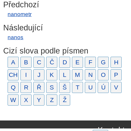
Předchozí
nanometr
Následující
nanos
Cizí slova podle písmen
A
B
C
Č
D
E
F
G
H
CH
I
J
K
L
M
N
O
P
Q
R
Ř
S
Š
T
U
Ú
V
W
X
Y
Z
Ž
Kontakt